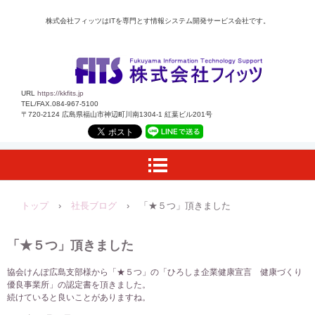
株式会社フィッツはITを専門とす情報システム開発サービス会社です。
URL
https://kkfits.jp
TEL/FAX.084-967-5100
〒720-2124 広島県福山市神辺町川南1304-1 紅葉ビル201号
トップ
›
社長ブログ
›
「★５つ」頂きました
「★５つ」頂きました
協会けんぽ広島支部様から「★５つ」の「ひろしま企業健康宣言 健康づくり
優良事業所」の認定書を頂きました。
続けていると良いことがありますね。